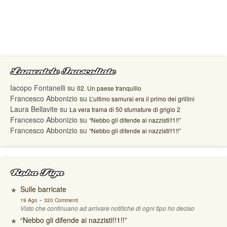
Lamentele Inascoltate
Iacopo Fontanelli
su
02. Un paese tranquillo
Francesco Abbonizio
su
L’ultimo samurai era il primo dei grillini
Laura Bellavite
su
La vera trama di 50 sfumature di grigio 2
Francesco Abbonizio
su
“Nebbo gli difende ai nazzisti!!1!!”
Francesco Abbonizio
su
“Nebbo gli difende ai nazzisti!!1!!”
Roba Figa
Sulle barricate
-
19 Ago
320 Commenti
Visto che continuano ad arrivare notifiche di ogni tipo ho deciso
“Nebbo gli difende ai nazzisti!!1!!”