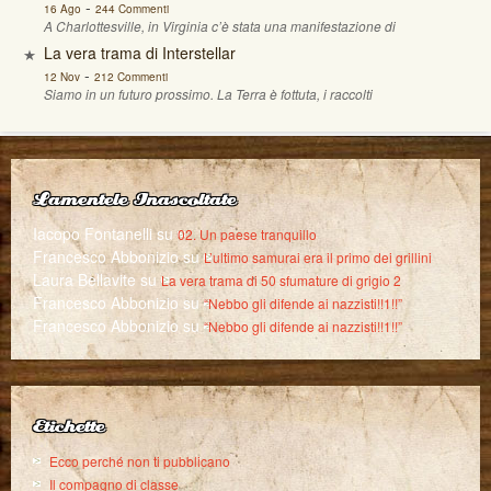
-
16 Ago
244 Commenti
A Charlottesville, in Virginia c’è stata una manifestazione di
La vera trama di Interstellar
-
12 Nov
212 Commenti
Siamo in un futuro prossimo. La Terra è fottuta, i raccolti
Lamentele Inascoltate
Iacopo Fontanelli
su
02. Un paese tranquillo
Francesco Abbonizio
su
L’ultimo samurai era il primo dei grillini
Laura Bellavite
su
La vera trama di 50 sfumature di grigio 2
Francesco Abbonizio
su
“Nebbo gli difende ai nazzisti!!1!!”
Francesco Abbonizio
su
“Nebbo gli difende ai nazzisti!!1!!”
Etichette
Ecco perché non ti pubblicano
Il compagno di classe