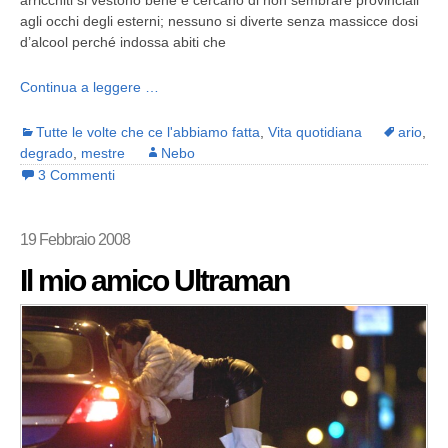
arricchiti si vestono bene e cercano di non sembrare provinciali
agli occhi degli esterni; nessuno si diverte senza massicce dosi
d’alcool perché indossa abiti che
Continua a leggere …
Tutte le volte che ce l'abbiamo fatta
,
Vita quotidiana
ario
,
degrado
,
mestre
Nebo
3 Commenti
19 Febbraio 2008
Il mio amico Ultraman