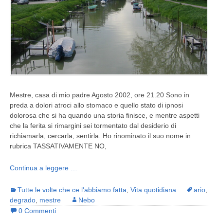
Mestre, casa di mio padre Agosto 2002, ore 21.20 Sono in
preda a dolori atroci allo stomaco e quello stato di ipnosi
dolorosa che si ha quando una storia finisce, e mentre aspetti
che la ferita si rimargini sei tormentato dal desiderio di
richiamarla, cercarla, sentirla. Ho rinominato il suo nome in
rubrica TASSATIVAMENTE NO,
Continua a leggere …
Tutte le volte che ce l'abbiamo fatta
,
Vita quotidiana
ario
,
degrado
,
mestre
Nebo
0 Commenti