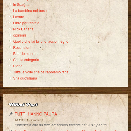
In Spagna
La bambina nel bosco
Lavoro
Libro per l'estate
Nick Banana
opinioni
Quello che fai tu io lo faccio meglio
Recensioni
Ritardo mentale
Senza categoria
Storia
Tutte le volte che ce l'abbiamo fatta
Vita quotidiana
Ultimi Post
TUTTI HANNO PAURA
-
16 Ott
2 Commenti
L’intervista che ho fatto ad Angelo Valente nel 2015 per un