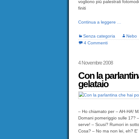
vogliono più palestrati fotomod
finiti
Continua a leggere …
Senza categoria
Nebo
4 Commenti
4 Novembre 2008
Con la parlantina
gelataio
– Ho chiamato per – AH-HA! M
Domani pomeriggio sulle 17? –
serve! – Scusi? Rumori in sott
Cosa? – No ma non lei, eh? 