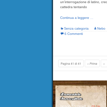
un’interrogazione di latino, cr
cattedra tentando
Continua a leggere …
Senza categoria
Nebo
6 Commenti
Pagina 41 di 41
« Prima
«
Lamentele
Inascoltate
Iacopo Fontanelli
su
02. Un