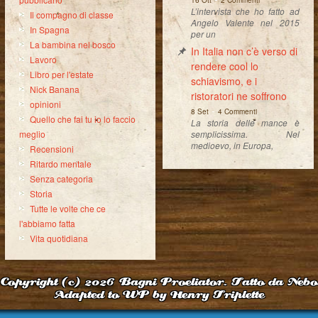
16 Ott
2 Commenti
L’intervista che ho fatto ad
Il compagno di classe
Angelo Valente nel 2015
In Spagna
per un
La bambina nel bosco
In Italia non c’è verso di
Lavoro
rendere cool lo
Libro per l'estate
schiavismo, e i
Nick Banana
ristoratori ne soffrono
opinioni
-
8 Set
4 Commenti
Quello che fai tu io lo faccio
La storia delle mance è
semplicissima. Nel
meglio
medioevo, in Europa,
Recensioni
Ritardo mentale
Senza categoria
Storia
Tutte le volte che ce
l'abbiamo fatta
Vita quotidiana
Copyright (c) 2026
Bagni Proeliator. Fatto da Nebo
Adapted to WP by Henry Triplette