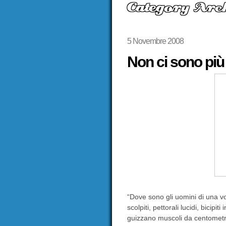
Category Arch
5 Novembre 2008
Non ci sono più 
“Dove sono gli uomini di una vo
scolpiti, pettorali lucidi, bicipit
guizzano muscoli da centometri