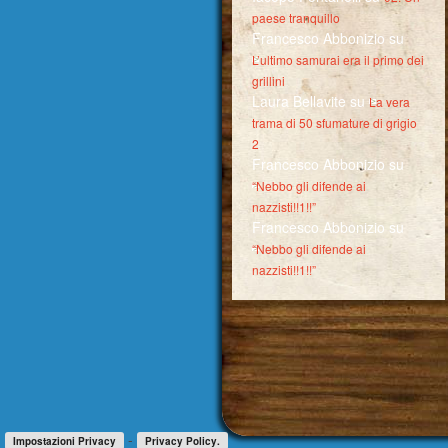
paese tranquillo
Francesco Abbonizio
su
L’ultimo samurai era il primo dei
grillini
Laura Bellavite
su
La vera
trama di 50 sfumature di grigio
2
Francesco Abbonizio
su
“Nebbo gli difende ai
nazzisti!!1!!”
Francesco Abbonizio
su
“Nebbo gli difende ai
nazzisti!!1!!”
-
Impostazioni Privacy
Privacy Policy.