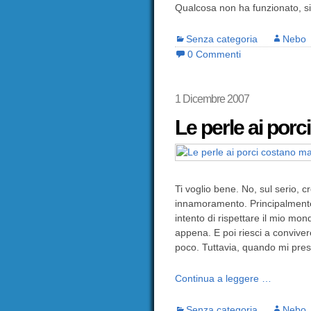
Qualcosa non ha funzionato, s
Senza categoria
Nebo
0 Commenti
1 Dicembre 2007
Le perle ai por
Ti voglio bene. No, sul serio, c
innamoramento. Principalmente p
intento di rispettare il mio mon
appena. E poi riesci a convivere
poco. Tuttavia, quando mi pre
Continua a leggere …
Senza categoria
Nebo