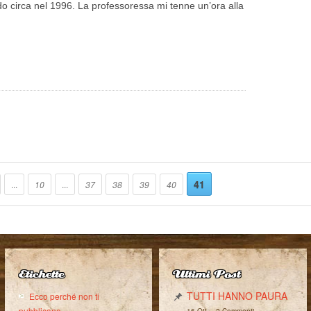
edo circa nel 1996. La professoressa mi tenne un’ora alla
41
...
10
...
37
38
39
40
Etichette
Ultimi Post
TUTTI HANNO PAURA
Ecco perché non ti
-
pubblicano