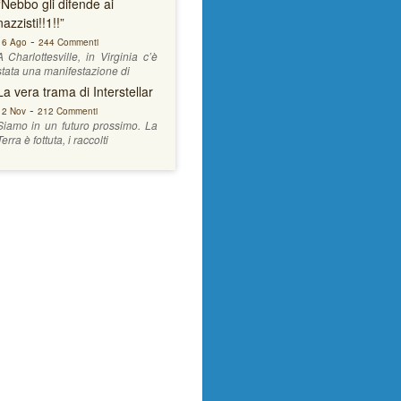
“Nebbo gli difende ai
nazzisti!!1!!”
-
16 Ago
244 Commenti
A Charlottesville, in Virginia c’è
stata una manifestazione di
La vera trama di Interstellar
-
12 Nov
212 Commenti
Siamo in un futuro prossimo. La
Terra è fottuta, i raccolti