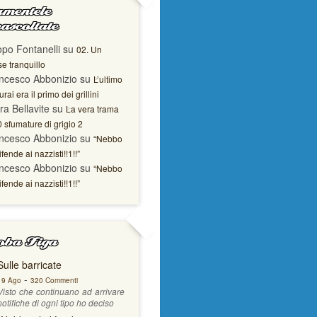
mentele
ascoltate
opo Fontanelli
su
02. Un
e tranquillo
ncesco Abbonizio
su
L’ultimo
rai era il primo dei grillini
ra Bellavite
su
La vera trama
0 sfumature di grigio 2
ncesco Abbonizio
su
“Nebbo
ifende ai nazzisti!!1!!”
ncesco Abbonizio
su
“Nebbo
ifende ai nazzisti!!1!!”
ba Figa
Sulle barricate
-
19 Ago
320 Commenti
Visto che continuano ad arrivare
notifiche di ogni tipo ho deciso