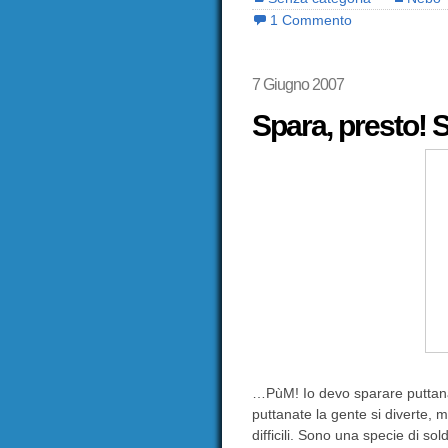
1 Commento
7 Giugno 2007
Spara, presto! 
…PùM! Io devo sparare puttanat
puttanate la gente si diverte, 
difficili. Sono una specie di so