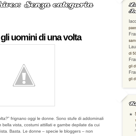
ives: Senza categoria
La
In
Iac
paes
Fra
gli uomini di una volta
samu
Lau
di 5
Fra
gli d
Fra
gli d
Ro
lta?” frignano oggi le donne. Sono stufe di addominali
i in bella vista, costumi attillati e gambe depilate da cui
sta. Basta. Le donne – specie le bloggers – non