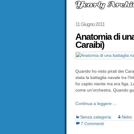
Yearly Archiv
11 Giugno 2011
Anatomia di una 
Caraibi)
Quando ho visto pirati dei Cara
stata la battaglia navale tra l’
ho capito niente ma era figa. L
come un’orchestra. Quando gua
Continua a leggere …
Senza categoria
Nebo
7 Commenti