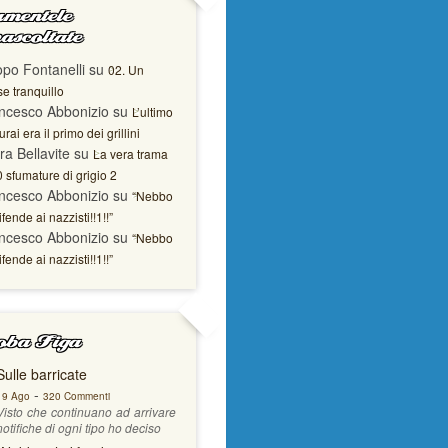
mentele
ascoltate
opo Fontanelli
su
02. Un
e tranquillo
ncesco Abbonizio
su
L’ultimo
rai era il primo dei grillini
ra Bellavite
su
La vera trama
0 sfumature di grigio 2
ncesco Abbonizio
su
“Nebbo
ifende ai nazzisti!!1!!”
ncesco Abbonizio
su
“Nebbo
ifende ai nazzisti!!1!!”
ba Figa
Sulle barricate
-
19 Ago
320 Commenti
Visto che continuano ad arrivare
notifiche di ogni tipo ho deciso