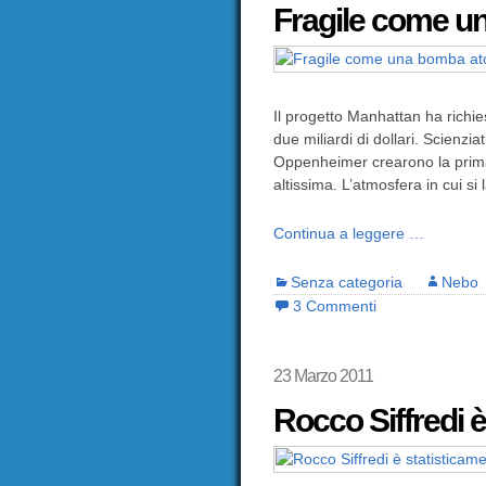
Fragile come u
Il progetto Manhattan ha richi
due miliardi di dollari. Scienziat
Oppenheimer crearono la prima
altissima. L’atmosfera in cui si la
Continua a leggere …
Senza categoria
Nebo
3 Commenti
23 Marzo 2011
Rocco Siffredi è