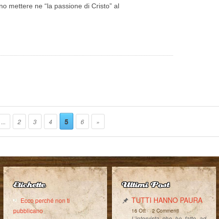
 mettere ne “la passione di Cristo” al
5
...
2
3
4
6
»
Etichette
Ultimi Post
TUTTI HANNO PAURA
Ecco perché non ti
-
pubblicano
16 Ott
2 Commenti
L’intervista che ho fatto ad