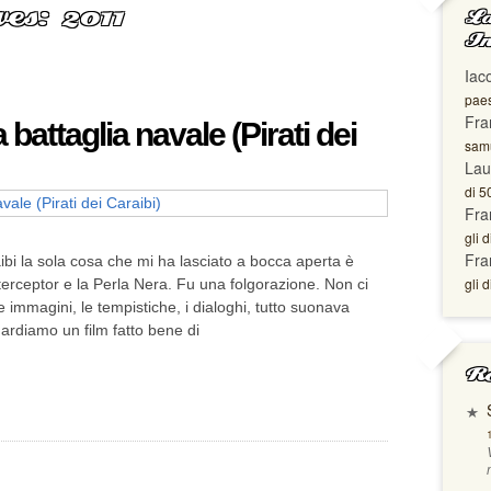
es: 2011
La
In
Iac
paes
Fra
battaglia navale (Pirati dei
samu
Lau
di 5
Fra
gli d
Fra
ibi la sola cosa che mi ha lasciato a bocca aperta è
gli d
Interceptor e la Perla Nera. Fu una folgorazione. Non ci
e immagini, le tempistiche, i dialoghi, tutto suonava
rdiamo un film fatto bene di
Ro