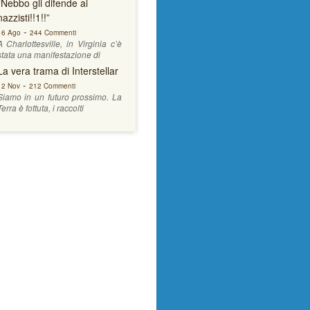
“Nebbo gli difende ai
nazzisti!!1!!”
-
16 Ago
244 Commenti
A Charlottesville, in Virginia c’è
stata una manifestazione di
La vera trama di Interstellar
-
12 Nov
212 Commenti
Siamo in un futuro prossimo. La
Terra è fottuta, i raccolti