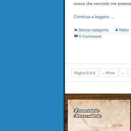
scena che secondo me potevano
Continua a leggere …
Senza categoria
Nebo
0 Commenti
Pagina 5 di 6
« Prima
«
Lamentele
Inascoltate
Iacopo Fontanelli
su
02. Un