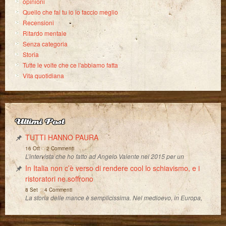
opinioni
Quello che fai tu io lo faccio meglio
Recensioni
Ritardo mentale
Senza categoria
Storia
Tutte le volte che ce l'abbiamo fatta
Vita quotidiana
Ultimi Post
TUTTI HANNO PAURA
-
16 Ott
2 Commenti
L’intervista che ho fatto ad Angelo Valente nel 2015 per un
In Italia non c’è verso di rendere cool lo schiavismo, e i
ristoratori ne soffrono
-
8 Set
4 Commenti
La storia delle mance è semplicissima. Nel medioevo, in Europa,