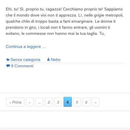
Ehi, tu! Sì, proprio tu, ragazza! Cerchiamo proprio te! Sappiamo
che il mondo dove vivi non ti apprezza. Lì, nelle grigie metropoli,
qualche chilo di troppo basta a farti emarginare. Le donne ti
prendono in giro, i locali non ti fanno entrare, gli uomini ti
evitano, le commesse non hanno mai la tua taglia. Tu,
Continua a leggere …
Senza categoria
Nebo
9 Commenti
4
« Prima
«
...
2
3
5
6
»