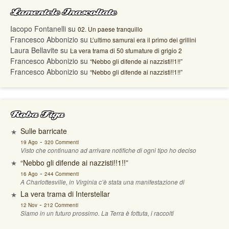
Lamentele Inascoltate
Iacopo Fontanelli
su
02. Un paese tranquillo
Francesco Abbonizio
su
L’ultimo samurai era il primo dei grillini
Laura Bellavite
su
La vera trama di 50 sfumature di grigio 2
Francesco Abbonizio
su
“Nebbo gli difende ai nazzisti!!1!!”
Francesco Abbonizio
su
“Nebbo gli difende ai nazzisti!!1!!”
Roba Figa
Sulle barricate
-
19 Ago
320 Commenti
Visto che continuano ad arrivare notifiche di ogni tipo ho deciso
“Nebbo gli difende ai nazzisti!!1!!”
-
16 Ago
244 Commenti
A Charlottesville, in Virginia c’è stata una manifestazione di
La vera trama di Interstellar
-
12 Nov
212 Commenti
Siamo in un futuro prossimo. La Terra è fottuta, i raccolti