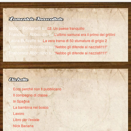
Lamentele Inascoltate
Iacopo Fontanelli
su
02. Un paese tranquillo
Francesco Abbonizio
su
L’ultimo samurai era il primo dei grillini
Laura Bellavite
su
La vera trama di 50 sfumature di grigio 2
Francesco Abbonizio
su
“Nebbo gli difende ai nazzisti!!1!!”
Francesco Abbonizio
su
“Nebbo gli difende ai nazzisti!!1!!”
Etichette
Ecco perché non ti pubblicano
Il compagno di classe
In Spagna
La bambina nel bosco
Lavoro
Libro per l'estate
Nick Banana