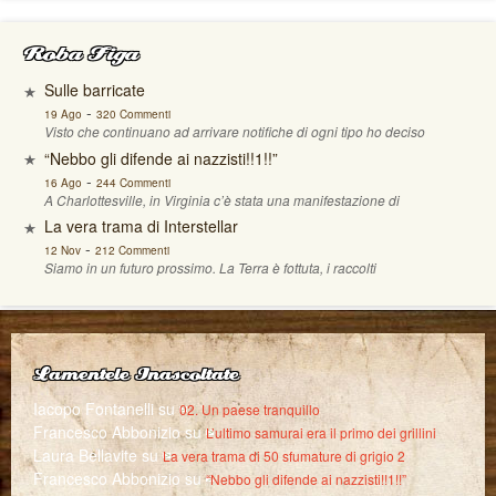
Roba Figa
Sulle barricate
-
19 Ago
320 Commenti
Visto che continuano ad arrivare notifiche di ogni tipo ho deciso
“Nebbo gli difende ai nazzisti!!1!!”
-
16 Ago
244 Commenti
A Charlottesville, in Virginia c’è stata una manifestazione di
La vera trama di Interstellar
-
12 Nov
212 Commenti
Siamo in un futuro prossimo. La Terra è fottuta, i raccolti
Lamentele Inascoltate
Iacopo Fontanelli
su
02. Un paese tranquillo
Francesco Abbonizio
su
L’ultimo samurai era il primo dei grillini
Laura Bellavite
su
La vera trama di 50 sfumature di grigio 2
Francesco Abbonizio
su
“Nebbo gli difende ai nazzisti!!1!!”