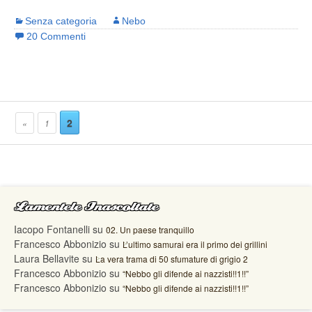
Senza categoria
Nebo
20 Commenti
2
«
1
Lamentele Inascoltate
Iacopo Fontanelli
su
02. Un paese tranquillo
Francesco Abbonizio
su
L’ultimo samurai era il primo dei grillini
Laura Bellavite
su
La vera trama di 50 sfumature di grigio 2
Francesco Abbonizio
su
“Nebbo gli difende ai nazzisti!!1!!”
Francesco Abbonizio
su
“Nebbo gli difende ai nazzisti!!1!!”