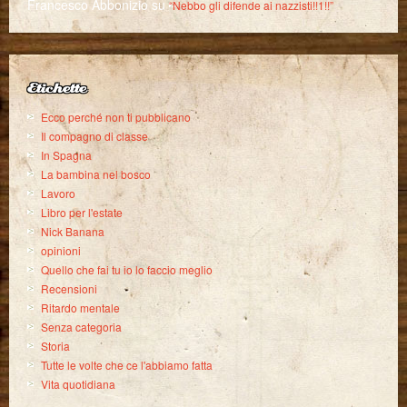
Francesco Abbonizio
su
“Nebbo gli difende ai nazzisti!!1!!”
Etichette
Ecco perché non ti pubblicano
Il compagno di classe
In Spagna
La bambina nel bosco
Lavoro
Libro per l'estate
Nick Banana
opinioni
Quello che fai tu io lo faccio meglio
Recensioni
Ritardo mentale
Senza categoria
Storia
Tutte le volte che ce l'abbiamo fatta
Vita quotidiana