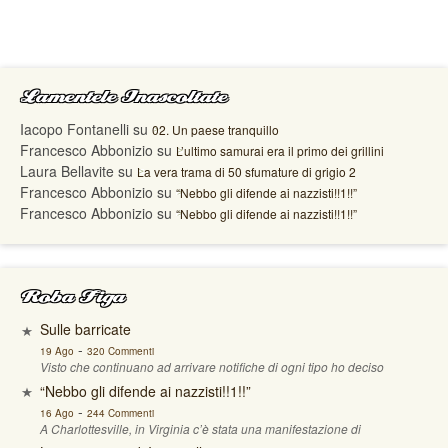
Lamentele Inascoltate
Iacopo Fontanelli
su
02. Un paese tranquillo
Francesco Abbonizio
su
L’ultimo samurai era il primo dei grillini
Laura Bellavite
su
La vera trama di 50 sfumature di grigio 2
Francesco Abbonizio
su
“Nebbo gli difende ai nazzisti!!1!!”
Francesco Abbonizio
su
“Nebbo gli difende ai nazzisti!!1!!”
Roba Figa
Sulle barricate
-
19 Ago
320 Commenti
Visto che continuano ad arrivare notifiche di ogni tipo ho deciso
“Nebbo gli difende ai nazzisti!!1!!”
-
16 Ago
244 Commenti
A Charlottesville, in Virginia c’è stata una manifestazione di