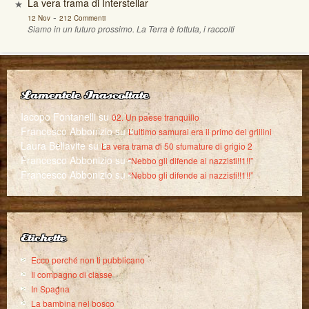
La vera trama di Interstellar
-
12 Nov
212 Commenti
Siamo in un futuro prossimo. La Terra è fottuta, i raccolti
Lamentele Inascoltate
Iacopo Fontanelli
su
02. Un paese tranquillo
Francesco Abbonizio
su
L’ultimo samurai era il primo dei grillini
Laura Bellavite
su
La vera trama di 50 sfumature di grigio 2
Francesco Abbonizio
su
“Nebbo gli difende ai nazzisti!!1!!”
Francesco Abbonizio
su
“Nebbo gli difende ai nazzisti!!1!!”
Etichette
Ecco perché non ti pubblicano
Il compagno di classe
In Spagna
La bambina nel bosco