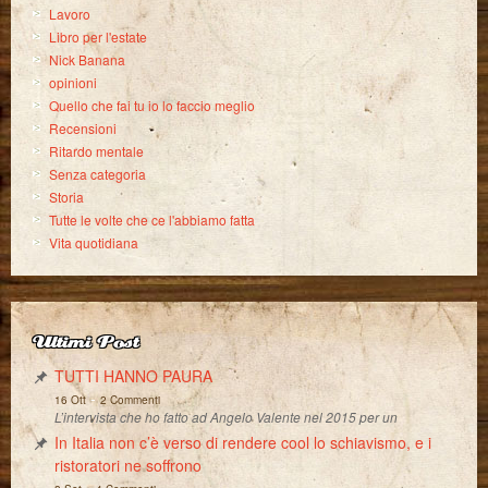
Lavoro
Libro per l'estate
Nick Banana
opinioni
Quello che fai tu io lo faccio meglio
Recensioni
Ritardo mentale
Senza categoria
Storia
Tutte le volte che ce l'abbiamo fatta
Vita quotidiana
Ultimi Post
TUTTI HANNO PAURA
-
16 Ott
2 Commenti
L’intervista che ho fatto ad Angelo Valente nel 2015 per un
In Italia non c’è verso di rendere cool lo schiavismo, e i
ristoratori ne soffrono
-