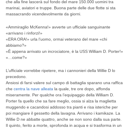
che alla fine lascerà sul fondo del mare 150.000 uomini tra
marinai, aviatori e truppe. Buona parte delle due flotte si sta
massacrando vicendevolmente da giorni.
«Ammiraglio McKenna!» avverte un ufficiale sanguinante
«arrivano i rinforzi!»
«ERA ORA!» urla l’uomo, ormai veterano del mare «chi
abbiamo?»
«È appena arrivato un incrociatore, è la USS William D. Porter!»
«…come?»
L’ufficiale vorrebbe ripetere, ma i cannonieri della Willie D lo
precedono.
Ansiosi di farsi valere sul campo di battaglia sparano una raffica
che
centra la nave alleata
la quale, tre ore dopo, affonda
miseramente. Per qualche ora l’equipaggio della William D.
Porter fa quello che sa fare meglio, ossia si alza la maglietta
muggendo e cacandosi addosso tra pianti e risa isteriche per
poi mangiare il gessetto della lavagna. Arrivano i kamikaze. La
Willie D ne abbatte quattro, anche se non sono dalla sua parte.
Il quinto, ferito a morte, sprofonda in acqua e si trasforma in un