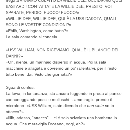
fregata «HANNO COLPITO LA WILLIE DEE, UCCIDIAMO QUEI
BASTARDI! CONTATTATE LA WILLIE DEE, PRESTO! VOI
SPARATE, PERDIO, FUOCO! FUOCO!»
«WILLIE DEE, WILLIE DEE, QUI È LA USS DAKOTA, QUALI
SONO LE VOSTRE CONDIZIONI?»
«Ehilà, Washington, come butta?»
La sala comando si congela.
«USS WILLIAM, NON RICEVIAMO, QUAL È IL BILANCIO DEI
DANNI?»
«Oh, niente, un marinaio disperso in acqua. Poi la sala
macchine é allagata e dovremo un po’ rallentarvi, per il resto
tutto bene, dai. Visto che giornata?»
Sguardi confusi.
La Iowa, in lontananza, sta ancora fuggendo in preda al panico
cannoneggiando pesci e molluschi. L’ammiraglio prende il
microfono: «USS William, state dicendo che
non siete
sotto
attacco?»
«Iiiih, adesso, “attacco”… ci é solo scivolata una bombetta in
acqua. Che meraviglia l’oceano, oggi, eh?»