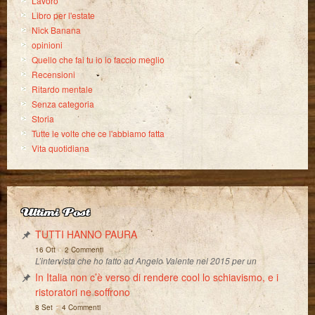
Lavoro
Libro per l'estate
Nick Banana
opinioni
Quello che fai tu io lo faccio meglio
Recensioni
Ritardo mentale
Senza categoria
Storia
Tutte le volte che ce l'abbiamo fatta
Vita quotidiana
Ultimi Post
TUTTI HANNO PAURA
-
16 Ott
2 Commenti
L’intervista che ho fatto ad Angelo Valente nel 2015 per un
In Italia non c’è verso di rendere cool lo schiavismo, e i
ristoratori ne soffrono
-
8 Set
4 Commenti