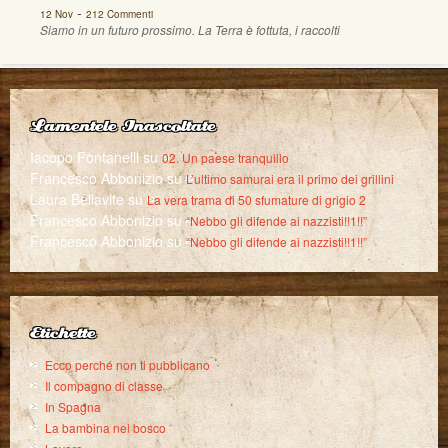
-
12 Nov
212 Commenti
Siamo in un futuro prossimo. La Terra è fottuta, i raccolti
Lamentele Inascoltate
Iacopo Fontanelli
su
02. Un paese tranquillo
Francesco Abbonizio
su
L’ultimo samurai era il primo dei grillini
Laura Bellavite
su
La vera trama di 50 sfumature di grigio 2
Francesco Abbonizio
su
“Nebbo gli difende ai nazzisti!!1!!”
Francesco Abbonizio
su
“Nebbo gli difende ai nazzisti!!1!!”
Etichette
Ecco perché non ti pubblicano
Il compagno di classe
In Spagna
La bambina nel bosco