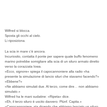
Wilfred si blocca.
Sposta gli occhi al cielo.
Li riposiziona.
La scia in mare c’è ancora.
Incuriosito, contatta il ponte per sapere quale buffo fenomeno
marino potrebbe somigliare alla scia di un siluro armato diretto
verso la corazzata Iowa.
«Ecco, signore» spiega il capocannoniere alla radio «ha
presente la simulazione di lancio siluri che stavamo facendo?»
«Ebbene?»
«Ne abbiamo simulati due. Al terzo, come dire… non abbiamo
simulato.»
Wilfred ha le mani sudatine: «Ripeta» dice.
«Eh, il terzo siluro è uscito davvero. Plùnf. Capita.»
«Capocannoniere, sta dicendo che
abbiamo lanciato un siluro