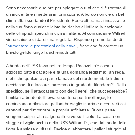
Sono necessarie due ore per spiegare a tutti che si è trattato di
un incidente e rimettersi in formazione. A bordo non c’è un bel
clima. Stai scortando il Presidente Roosvelt tra nazi incazzati e
nella tua flotta qualche idiota ha deciso di infilare la nazionale
delle olimpiadi speciali in divisa militare. Al comandante Wilfred
viene chiesto di darsi una regolata. Risponde promettendo di
“
aumentare le prestazioni della nave
“, frase che fa correre un
brivido gelido lungo la schiena di tutti.
A bordo dell’USS Iowa nel frattempo Roosvelt s’é cacato
addosso tutto il cacabile e fa una domanda legittima: “ah regà,
metti che qualcuno a parte la nave del ritardo mentale lì dietro
decidesse di attaccarci, saremmo in grado di difenderci?” Nello
specifico, se li attaccassero con degli aerei, che succederebbe?
I militari a bordo dell’ Iowa si sentono punti nell’orgoglio;
cominciano a rilasciare palloni-bersaglio in aria e a centrarli coi
cannoni per dimostrare la propria efficienza. Buona parte
vengono colpiti, altri salgono illesi verso il cielo. La cosa non
sfugge al vigile occhio della USS William D., che dal fondo della
flotta è ansiosa di rifarsi. Decide di abbattere i palloni sfuggiti ai