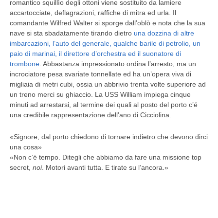
romantico squillìo degli ottoni viene sostituito da lamiere
accartocciate, deflagrazioni, raffiche di mitra ed urla. Il
comandante Wilfred Walter si sporge dall’oblò e nota che la sua
nave si sta sbadatamente tirando dietro
una dozzina di altre
imbarcazioni, l’auto del generale, qualche barile di petrolio, un
paio di marinai, il direttore d’orchestra ed il suonatore di
trombone
. Abbastanza impressionato ordina l’arresto, ma un
incrociatore pesa svariate tonnellate ed ha un’opera viva di
migliaia di metri cubi, ossia un abbrivio trenta volte superiore ad
un treno merci su ghiaccio. La USS William impiega cinque
minuti ad arrestarsi, al termine dei quali al posto del porto c’é
una credibile rappresentazione dell’ano di Cicciolina.
«Signore, dal porto chiedono di tornare indietro che devono dirci
una cosa»
«Non c’é tempo. Ditegli che abbiamo da fare una missione top
secret,
noi
. Motori avanti tutta. E tirate su l’ancora.»