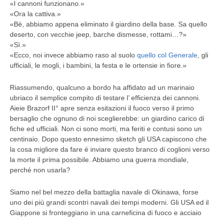
«I cannoni funzionano.»
«Ora la cattiva.»
«Bè, abbiamo appena eliminato il giardino della base. Sa quello
deserto, con vecchie jeep, barche dismesse, rottami…?»
«Sì.»
«Ecco, noi invece abbiamo raso al suolo
quello col Generale
, gli
ufficiali, le mogli, i bambini, la festa e le ortensie in fiore.»
Riassumendo, qualcuno a bordo ha affidato ad un marinaio
ubriaco il semplice compito di testare l’ efficienza dei cannoni.
Aieie Brazorf II° apre senza esitazioni il fuoco verso il primo
bersaglio che ognuno di noi sceglierebbe: un giardino carico di
fiche ed ufficiali. Non ci sono morti, ma feriti e contusi sono un
centinaio. Dopo questo ennesimo sketch gli USA capiscono che
la cosa migliore da fare é inviare questo branco di coglioni verso
la morte il prima possibile. Abbiamo una guerra mondiale,
perché non usarla?
Siamo nel bel mezzo della battaglia navale di Okinawa, forse
uno dei più grandi scontri navali dei tempi moderni. Gli USA ed il
Giappone si fronteggiano in una carneficina di fuoco e acciaio