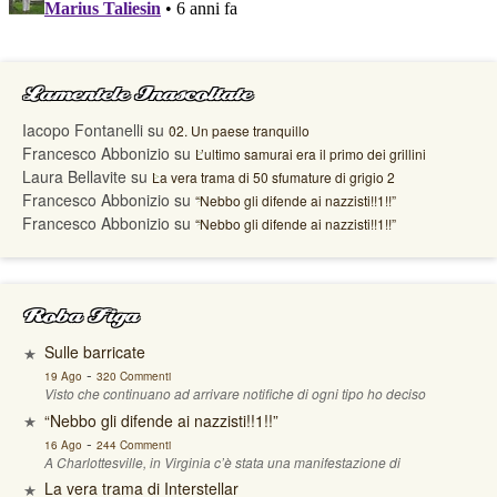
Lamentele Inascoltate
Iacopo Fontanelli
su
02. Un paese tranquillo
Francesco Abbonizio
su
L’ultimo samurai era il primo dei grillini
Laura Bellavite
su
La vera trama di 50 sfumature di grigio 2
Francesco Abbonizio
su
“Nebbo gli difende ai nazzisti!!1!!”
Francesco Abbonizio
su
“Nebbo gli difende ai nazzisti!!1!!”
Roba Figa
Sulle barricate
-
19 Ago
320 Commenti
Visto che continuano ad arrivare notifiche di ogni tipo ho deciso
“Nebbo gli difende ai nazzisti!!1!!”
-
16 Ago
244 Commenti
A Charlottesville, in Virginia c’è stata una manifestazione di
La vera trama di Interstellar