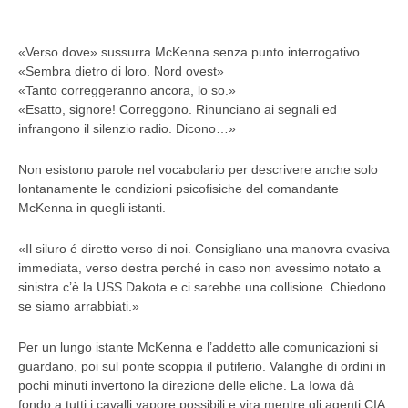
«Verso dove» sussurra McKenna senza punto interrogativo.
«Sembra dietro di loro. Nord ovest»
«Tanto correggeranno ancora, lo so.»
«Esatto, signore! Correggono. Rinunciano ai segnali ed
infrangono il silenzio radio. Dicono…»
Non esistono parole nel vocabolario per descrivere anche solo
lontanamente le condizioni psicofisiche del comandante
McKenna in quegli istanti.
«Il siluro é diretto verso di noi. Consigliano una manovra evasiva
immediata, verso destra perché in caso non avessimo notato a
sinistra c’è la USS Dakota e ci sarebbe una collisione. Chiedono
se siamo arrabbiati.»
Per un lungo istante McKenna e l’addetto alle comunicazioni si
guardano, poi sul ponte scoppia il putiferio. Valanghe di ordini in
pochi minuti invertono la direzione delle eliche. La Iowa dà
fondo a tutti i cavalli vapore possibili e vira mentre gli agenti CIA