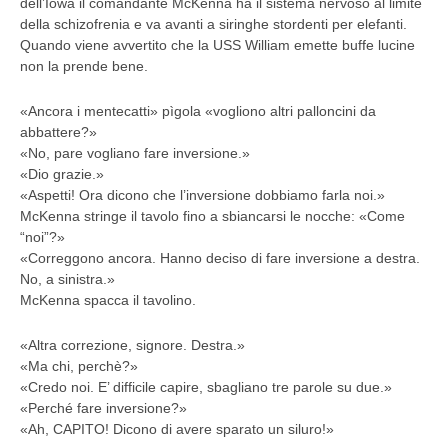
dell’Iowa il comandante McKenna ha il sistema nervoso al limite
della schizofrenia e va avanti a siringhe stordenti per elefanti.
Quando viene avvertito che la USS William emette buffe lucine
non la prende bene.
«Ancora i mentecatti» pìgola «vogliono altri palloncini da
abbattere?»
«No, pare vogliano fare inversione.»
«Dio grazie.»
«Aspetti! Ora dicono che l’inversione dobbiamo farla noi.»
McKenna stringe il tavolo fino a sbiancarsi le nocche: «Come
“noi”?»
«Correggono ancora. Hanno deciso di fare inversione a destra.
No, a sinistra.»
McKenna spacca il tavolino.
«Altra correzione, signore. Destra.»
«Ma chi, perchè?»
«Credo noi. E’ difficile capire, sbagliano tre parole su due.»
«Perché fare inversione?»
«Ah, CAPITO! Dicono di avere sparato un siluro!»