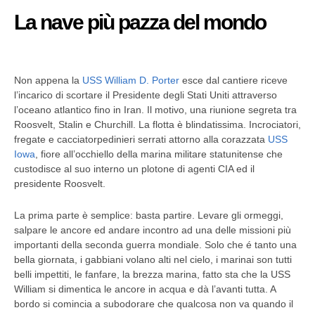
La nave più pazza del mondo
Non appena la
USS William D. Porter
esce dal cantiere riceve
l’incarico di scortare il Presidente degli Stati Uniti attraverso
l’oceano atlantico fino in Iran. Il motivo, una riunione segreta tra
Roosvelt, Stalin e Churchill. La flotta è blindatissima. Incrociatori,
fregate e cacciatorpedinieri serrati attorno alla corazzata
USS
Iowa
, fiore all’occhiello della marina militare statunitense che
custodisce al suo interno un plotone di agenti CIA ed il
presidente Roosvelt.
La prima parte è semplice: basta partire. Levare gli ormeggi,
salpare le ancore ed andare incontro ad una delle missioni più
importanti della seconda guerra mondiale. Solo che é tanto una
bella giornata, i gabbiani volano alti nel cielo, i marinai son tutti
belli impettiti, le fanfare, la brezza marina, fatto sta che la USS
William si dimentica le ancore in acqua e dà l’avanti tutta. A
bordo si comincia a subodorare che qualcosa non va quando il