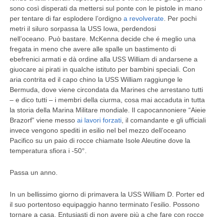
sono così disperati da mettersi sul ponte con le pistole in mano
per tentare di far esplodere l’ordigno
a revolverate
. Per pochi
metri il siluro sorpassa la USS Iowa, perdendosi
nell’oceano. Può bastare. McKenna decide che é meglio una
fregata in meno che avere alle spalle un bastimento di
ebefrenici armati e dà ordine alla USS William di andarsene a
giuocare ai pirati in qualche istituto per bambini speciali. Con
aria contrita ed il capo chino la USS William raggiunge le
Bermuda, dove viene circondata da Marines che arrestano tutti
– e dico tutti – i membri della ciurma, cosa mai accaduta in tutta
la storia della Marina Militare mondiale. Il capocannoniere “Aieie
Brazorf” viene messo
ai lavori forzati
, il comandante e gli ufficiali
invece vengono spediti in esilio nel bel mezzo dell’oceano
Pacifico su un paio di rocce chiamate Isole Aleutine dove la
temperatura sfiora i -50°.
Passa un anno.
In un bellissimo giorno di primavera la USS William D. Porter ed
il suo portentoso equipaggio hanno terminato l’esilio. Possono
tornare a casa. Entusiasti di non avere più a che fare con rocce