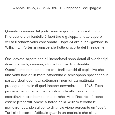
«YAAA-HAAA, COMANDANTE!» risponde l’equipaggio.
Quando i cannoni del porto sono in grado di aprire il fuoco
l’incrociatore birbantello é fuori tiro e galoppa a tutto vapore
verso il rendez-vous concordato. Dopo 24 ore di navigazione la
William D. Porter si riunisce alla flotta di scorta del Presidente.
Ora, dovete sapere che gli incrociatori sono dotati di svariati tipi
di armi: missili, cannoni, siluri e bombe di profondità.
Quest’ultime non sono altro che barili carichi di esplosivo che
una volta lanciati in mare affondano e schioppano spaccando le
paratìe degli eventuali sottomarini nemici. La mattinata
prosegue nel sole di quel lontano novembre del 1943. Tutto
procede per il meglio. Le navi di scorta alla Iowa fanno
esercitazioni con bombe finte perché, visto l’incarico, è bene
essere preparati. Anche a bordo della William fervono le
manovre, quando sul ponte di lancio viene percepito un “ops”.
Tutti si bloccano. L’ufficiale guarda un marinaio che si sta